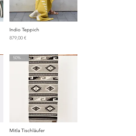
Schnellansicht
Indio Teppich
Preis
879,00 €
50% OFF
Schnellansicht
Mitla Tischläufer