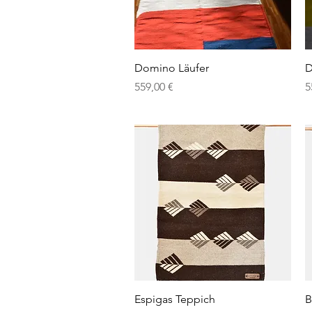
Schnellansicht
Domino Läufer
D
Preis
P
559,00 €
5
Schnellansicht
Espigas Teppich
B