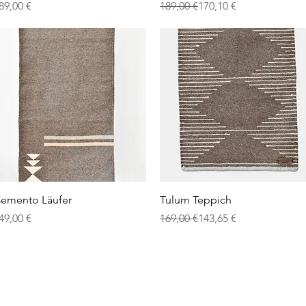
reis
Standardpreis
Sale-Preis
89,00 €
189,00 €
170,10 €
Schnellansicht
Schnellansicht
emento Läufer
Tulum Teppich
reis
Standardpreis
Sale-Preis
49,00 €
169,00 €
143,65 €