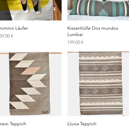
Schnellansicht
Schnellansicht
omino Läufer
Kissenhülle Dos mundos
Lumbar
reis
59,00 €
Preis
199,00 €
Schnellansicht
Schnellansicht
ravo Teppich
Lluvia Teppich