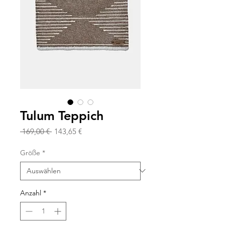
Tulum Teppich
Standardpreis
Sale-
 169,00 € 
143,65 €
Preis
Größe
*
Anzahl
*