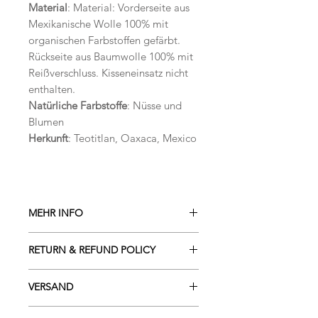
Material
: Material: Vorderseite aus
Mexikanische Wolle 100% mit
organischen Farbstoffen gefärbt.
Rückseite aus Baumwolle 100% mit
Reißverschluss. Kisseneinsatz nicht
enthalten.
Natürliche Farbstoffe
: Nüsse und
Blumen
Herkunft
: Teotitlan, Oaxaca, Mexico
MEHR INFO
Die Produkte sind hangewebt,
RETURN & REFUND POLICY
deswegen könnte sein dass sie ein
wenig in Farbe, Muster und Größe
Sie haben das Recht, binnen vierzehn
variieren. Die Kissenhülle wird ohne
VERSAND
Tagen ohne Angabe von Gründen
füllung geliefert.
diesen Vertrag zu widerrufen.
Lieferzeit