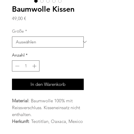
Baumwolle Kissen
Preis
49,00 €
Größe
*
Anzahl
*
In den Warenkorb
Material
: Baumwolle 100% mit
Reissverschluss. Kisseneinsatz nicht
enthalten.
Herkunft
: Teotitlan, Oaxaca, Mexico